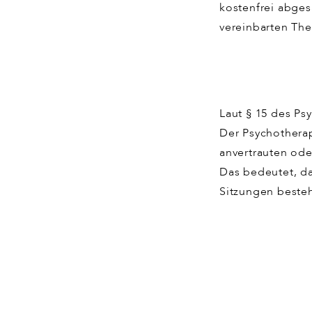
kostenfrei abge
vereinbarten The
Laut § 15 des Ps
Der Psychotherap
anvertrauten od
Das bedeutet, da
Sitzungen besteh