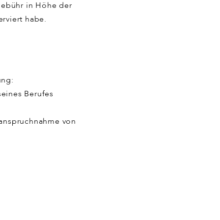
gebühr in Höhe der
rviert habe.
tung:
seines Berufes
Inanspruchnahme von